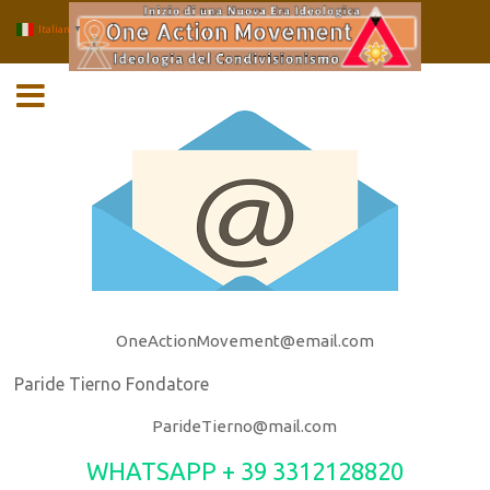
Italian
▼
Salta
MENU
al
contenuto
OneActionMovement@email.com
Paride Tierno Fondatore
ParideTierno@mail.com
WHATSAPP + 39 3312128820