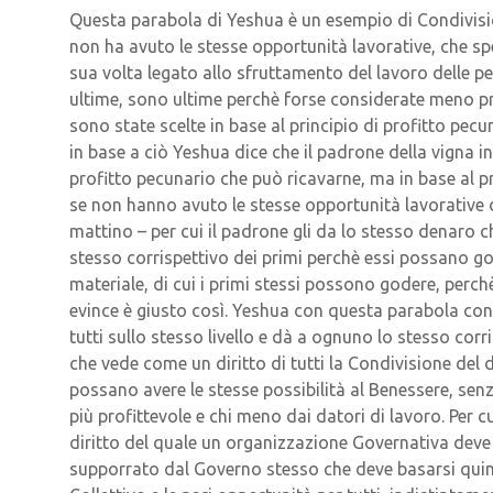
Questa parabola di Yeshua è un esempio di Condivisio
non ha avuto le stesse opportunità lavorative, che spe
sua volta legato allo sfruttamento del lavoro delle p
ultime, sono ultime perchè forse considerate meno prof
sono state scelte in base al principio di profitto pec
in base a ciò Yeshua dice che il padrone della vigna i
profitto pecunario che può ricavarne, ma in base al pr
se non hanno avuto le stesse opportunità lavorative de
mattino – per cui il padrone gli da lo stesso denaro ch
stesso corrispettivo dei primi perchè essi possano g
materiale, di cui i primi stessi possono godere, perchè
evince è giusto così. Yeshua con questa parabola consi
tutti sullo stesso livello e dà a ognuno lo stesso corri
che vede come un diritto di tutti la Condivisione de
possano avere le stesse possibilità al Benessere, senza
più profittevole e chi meno dai datori di lavoro. Per
diritto del quale un organizzazione Governativa deve 
supporrato dal Governo stesso che deve basarsi quin