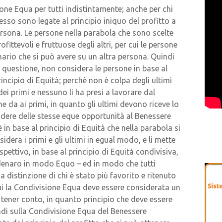
ne Equa per tutti indistintamente; anche per chi
sso sono legate al principio iniquo del profitto a
ersona. Le persone nella parabola che sono scelte
ittevoli e fruttuose degli altri, per cui le persone
unario che si può avere su un altra persona. Quindi
n questione, non considera le persone in base al
incipio di Equità; perchè non è colpa degli ultimi
i primi e nessuno li ha presi a lavorare dal
e da ai primi, in quanto gli ultimi devono riceve lo
odere delle stesse eque opportunità al Benessere
 in base al principio di Equità che nella parabola si
dera i primi e gli ultimi in egual modo, e li mette
spettivo, in base al principio di Equità condivisiva,
l denaro in modo Equo – ed in modo che tutti
 distinzione di chi è stato più favorito e ritenuto
 cui la Condivisione Equa deve essere considerata un
tener conto, in quanto principio che deve essere
di sulla Condivisione Equa del Benessere