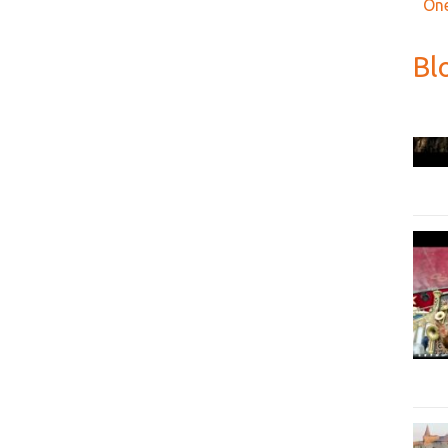
One
Bl