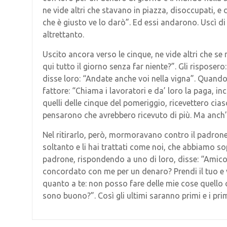
ne vide altri che stavano in piazza, disoccupati, e 
che è giusto ve lo darò”. Ed essi andarono.
Uscì di
altrettanto.
Uscito ancora verso le cinque, ne vide altri che se 
qui tutto il giorno senza far niente?”. Gli risposero
disse loro: “Andate anche voi nella vigna”. Quando 
fattore: “Chiama i lavoratori e da’ loro la paga, in
quelli delle cinque del pomeriggio, ricevettero cia
pensarono che avrebbero ricevuto di più. Ma anch’
Nel ritirarlo, però, mormoravano contro il padron
soltanto e li hai trattati come noi, che abbiamo sop
padrone, rispondendo a uno di loro, disse: “Amico,
concordato con me per un denaro? Prendi il tuo e 
quanto a te: non posso fare delle mie cose quello 
sono buono?”. Così gli ultimi saranno primi e i prim