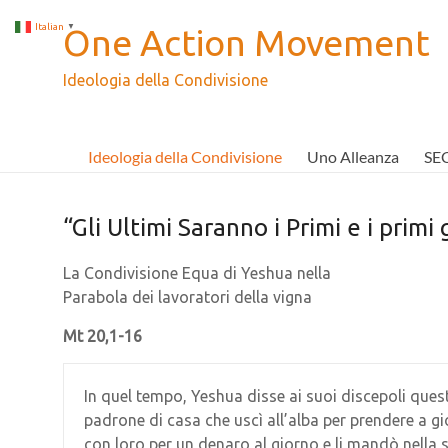
Salta
al
Italian
▼
One Action Movement
contenuto
Ideologia della Condivisione
Ideologia della Condivisione
Uno Alleanza
SE
“Gli Ultimi Saranno i Primi e i primi 
La Condivisione Equa di Yeshua nella
Parabola dei lavoratori della vigna
Mt 20,1-16
In quel tempo, Yeshua disse ai suoi discepoli questa
padrone di casa che uscì all’alba per prendere a gi
con loro per un denaro al giorno e li mandò nella s