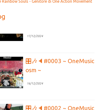
 Rainbow Souls - Genitore di One Action Movement
og
🎛🎶🔈#0003 ~ OneMusic
osm ~
16/12/2024
🎛🎶🔈#0002 ~ OneMusic
osm ~