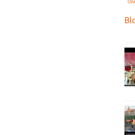
One
Bl