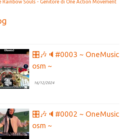
 Rainbow Souls - Genitore di One Action Movement
og
🎛🎶🔈#0003 ~ OneMusic
osm ~
16/12/2024
🎛🎶🔈#0002 ~ OneMusic
osm ~