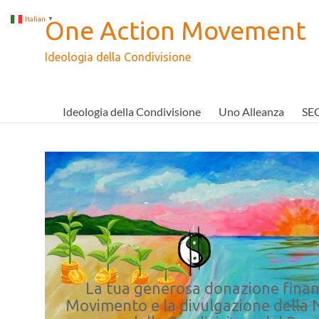
Salta
al
Italian
▼
One Action Movement
contenuto
Ideologia della Condivisione
Ideologia della Condivisione
Uno Alleanza
SE
La tua generosa donazione finan
Movimento e la divulgazione della 