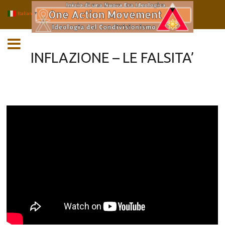
Italian
▼
Salta
MENU
al
contenuto
INFLAZIONE – LE FALSITA’