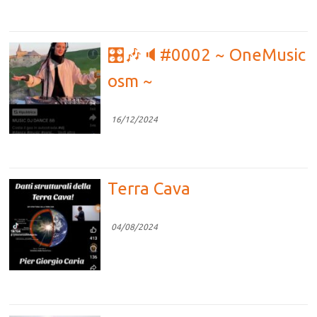
🎛🎶🔈#0002 ~ OneMusic
osm ~
16/12/2024
Terra Cava
04/08/2024