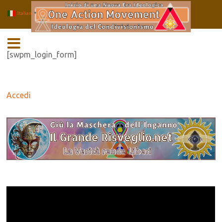
Italian
▼
Salta
MENU
al
contenuto
[swpm_login_form]
Accedi