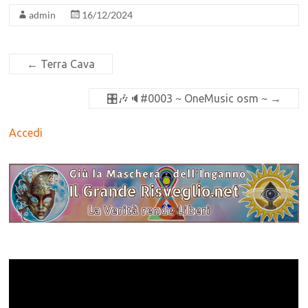
admin
16/12/2024
←
Terra Cava
🎛🎶🔈#0003 ~ OneMusic osm ~
→
Accedi