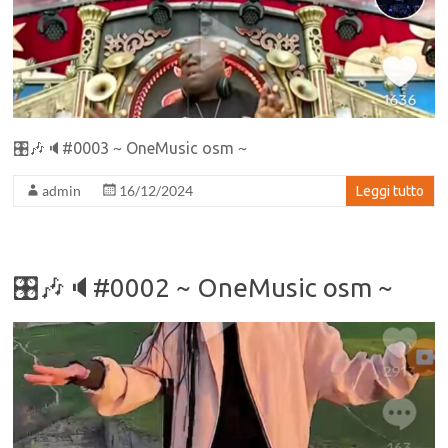
🎛🎶🔈#0003 ~ OneMusic osm ~
admin
16/12/2024
Leggi tutto
🎛🎶🔈#0002 ~ OneMusic osm ~