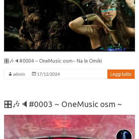
🎛🎶🔈#0004 ~ OneMusic osm~ Na le Omiki
admin
17/12/2024
Leggi tutto
🎛🎶🔈#0003 ~ OneMusic osm ~