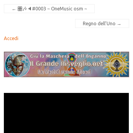
←
🎛🎶🔈#0003 ~ OneMusic osm ~
Regno dell’Uno
→
Accedi