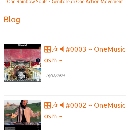
One Rainbow Souls - Genitore di One Action Movement
Blog
🎛🎶🔈#0003 ~ OneMusic
osm ~
16/12/2024
🎛🎶🔈#0002 ~ OneMusic
osm ~