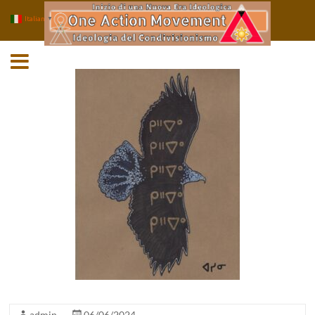
Italian
▼
Salta
MENU
al
contenuto
admin
06/06/2024