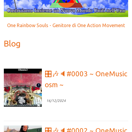
One Rainbow Souls - Genitore di One Action Movement
Blog
🎛🎶🔈#0003 ~ OneMusic
osm ~
16/12/2024
🎛🎶🔈#0002 ~ OneMusic