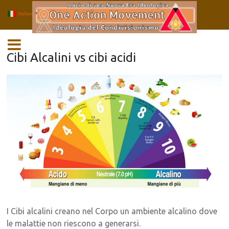
Italian
▼
Salta
MENU
al
contenuto
Cibi Alcalini vs cibi acidi
I Cibi alcalini creano nel Corpo un ambiente alcalino dove
le malattie non riescono a generarsi.