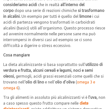
consideriamo acidi
che in realtà
all’interno del
corpo
dopo una serie di reazioni chimiche
si trasformano
in alcalini.
Un esempio per tutti è quello del
limone
i cui
acidi di partenza vengono trasformati in carboidrati
alcalini (basici) utili all’organismo. Questo processo riesce
ad avvenire normalmente nelle persone sane ma può
interrompersi in diversi casi ad esempio se ci sono
difficoltà a digerire o stress eccessivo.
Cosa mangiare
La dieta alcalinizzante si basa soprattutto sull’
utilizzo di
verdura e frutta, alcuni cereali e legumi, noci e semi
oleosi,
germogli, acidi grassi essenziali come quelli che si
trovano nell
‘olio di lino
e nell’
olio d’oliva
(
omega 3 e
omega 6
).
Tra gli alimenti in assoluto più alcalinizzanti vi è
l’uva,
non
a caso spesso questo frutto compare nelle
diete
disintossicanti
, esiste addirittura un sistema depurativo