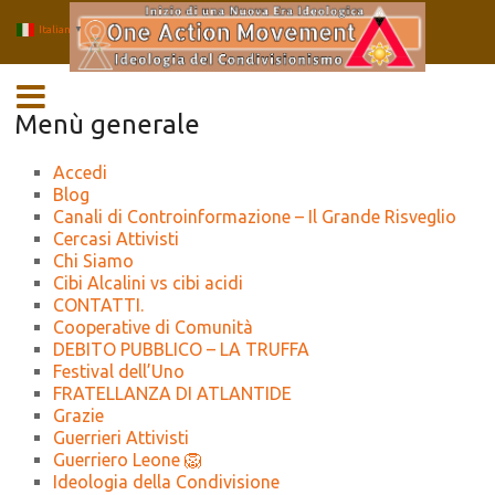
Italian
▼
Salta
MENU
al
contenuto
Menù generale
Accedi
Blog
Canali di Controinformazione – Il Grande Risveglio
Cercasi Attivisti
Chi Siamo
Cibi Alcalini vs cibi acidi
CONTATTI.
Cooperative di Comunità
DEBITO PUBBLICO – LA TRUFFA
Festival dell’Uno
FRATELLANZA DI ATLANTIDE
Grazie
Guerrieri Attivisti
Guerriero Leone 🦁
Ideologia della Condivisione